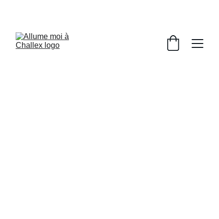
Bougies artisanales Challex | Pays de Gex & 
Genève | Allume-moi