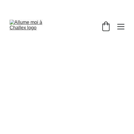
Bougies artisanales Challex | Pays de Gex & 
Genève | Allume-moi